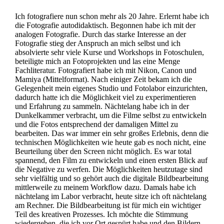
Ich fotografiere nun schon mehr als 20 Jahre. Erlernt habe ich
die Fotografie autodidaktisch. Begonnen habe ich mit der
analogen Fotografie. Durch das starke Interesse an der
Fotografie stieg der Anspruch an mich selbst und ich
absolvierte sehr viele Kurse und Workshops in Fotoschulen,
beteiligte mich an Fotoprojekten und las eine Menge
Fachliteratur. Fotografiert habe ich mit Nikon, Canon und
Mamiya (Mittelformat). Nach einiger Zeit bekam ich die
Gelegenheit mein eigenes Studio und Fotolabor einzurichten,
dadurch hatte ich die Möglichkeit viel zu experimentieren
und Erfahrung zu sammeln. Nächtelang habe ich in der
Dunkelkammer verbracht, um die Filme selbst zu entwickeln
und die Fotos entsprechend der damaligen Mittel zu
bearbeiten. Das war immer ein sehr großes Erlebnis, denn die
technischen Möglichkeiten wie heute gab es noch nicht, eine
Beurteilung über den Screen nicht möglich. Es war total
spannend, den Film zu entwickeln und einen ersten Blick auf
die Negative zu werfen. Die Möglichkeiten heutzutage sind
sehr vielfältig und so gehört auch die digitale Bildbearbeitung
mittlerweile zu meinem Workflow dazu. Damals habe ich
nächtelang im Labor verbracht, heute sitze ich oft nächtelang
am Rechner. Die Bildbearbeitung ist für mich ein wichtiger
Teil des kreativen Prozesses. Ich möchte die Stimmung
wiedergeben, die ich vor Ort gespürt habe und den Bildern